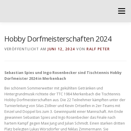
Direkt zum Inhalt
Menü
Hobby Dorfmeisterschaften 2024
VERÖFFENTLICHT AM
JUNI 12, 2024
VON
RALF PETER
Sebastian Spies und Ingo Rosenbecker sind Tischtennis Hobby
Dorfmeister 2024 in Merkenbach
Bei schönem Sommerwetter mit gekühlten Getränken und
Hintergrundmusik richtete der TTC 1984 Merkenbach die Tischtennis
Hobby Dorfmeisterschaften aus. Die 22 Teilnehmer kämpften unter der
Turnierleitung von Silas Zöllner und Kevin Ortseifen in 2er-Teams mit
Einzel und Doppel bis zum 3. Gewinnpunkt einer Mannschaft. Am Ende
gewannen Sebastian Spies und Ingo Rosenbecker das Finale nach
hartem Kampf gegen Maxi Jung und Julian Schmidt. Einen starken dritten
Platz belegten Lukas Wörsdörfer und Niklas Zimmermann. Sie