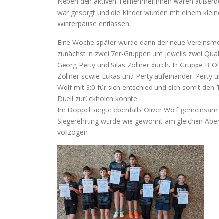
Neben den aktiven TeilnehmerInnen waren außerdem
war gesorgt und die Kinder wurden mit einem klei
Winterpause entlassen.
Eine Woche später wurde dann der neue Vereinsmei
zunächst in zwei 7er-Gruppen um jeweils zwei Qualif
Georg Perty und Silas Zöllner durch. In Gruppe B O
Zöllner sowie Lukas und Perty aufeinander. Perty un
Wolf mit 3:0 für sich entschied und sich somit den
Duell zurückholen konnte.
Im Doppel siegte ebenfalls Oliver Wolf gemeinsam m
Siegerehrung wurde wie gewohnt am gleichen Abend 
vollzogen.