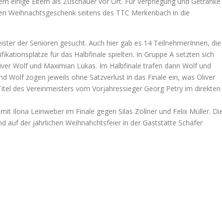
 einige Eltern als Zuschauer vor Ort. Für Verpflegung und Getränke
nen Weihnachtsgeschenk seitens des TTC Merkenbach in die
ster der Senioren gesucht. Auch hier gab es 14 TeilnehmerInnen, die
ikationsplätze für das Halbfinale spielten. In Gruppe A setzten sich
liver Wolf und Maximian Lukas. Im Halbfinale trafen dann Wolf und
d Wolf zogen jeweils ohne Satzverlust in das Finale ein, was Oliver
 Titel des Vereinmeisters vom Vorjahressieger Georg Petry im direkten
it Ilona Leinweber im Finale gegen Silas Zöllner und Felix Müller. Di
auf der jährlichen Weihnahchtsfeier in der Gaststätte Schäfer