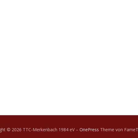
ight © 2026 TTC-Merkenbach 1984 eV
–
OnePress
Theme von Fame